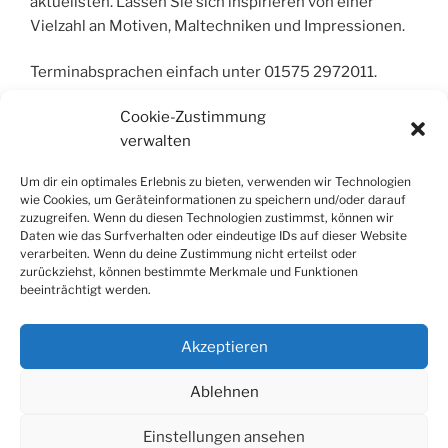
aktuellsten. Lassen Sie sich inspirieren von einer
Vielzahl an Motiven, Maltechniken und Impressionen.
Terminabsprachen einfach unter 01575 2972011.
Cookie-Zustimmung
Ausstellung in der
Arztpra
xis Dres. Oen, Handorf,
verwalten
Handorfer Str. 20
Um dir ein optimales Erlebnis zu bieten, verwenden wir Technologien
In dieser Dauerausstellung sind immer ca 15 Bilder von
wie Cookies, um Geräteinformationen zu speichern und/oder darauf
mir, Aquarelle, Kreide und Öl, anzuschauen. In
zuzugreifen. Wenn du diesen Technologien zustimmst, können wir
Daten wie das Surfverhalten oder eindeutige IDs auf dieser Website
unregelmäßigen Abständen wechsle ich einige Bilder,
verarbeiten. Wenn du deine Zustimmung nicht erteilst oder
um die Ausstellung für die Patienten und Besucher
zurückziehst, können bestimmte Merkmale und Funktionen
interessant und abwechslungsreich zu halten.
beeinträchtigt werden.
Interessenten können die Ausstellung während der
Akzeptieren
Öffnungszeiten der Praxis besuchen.
Ablehnen
Einstellungen ansehen